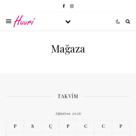
Mağaza
TAKVIM
Ağustos 2026
P
S
Ç
P
C
C
P