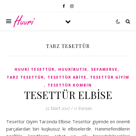
TARZ TESETTÜR
,
,
,
HUURI TESETTÜR
HUURIBUTIK
SEFAMERVE
,
,
TARZ TESETTÜR
TESETTÜR ABIYE
TESETTÜR GIYIM
,
TESETTÜR KOMBIN
TESETTÜR ELBİSE
25 Mart 2017
/
0 Yorum
Tesettür Giyim Tarzında Elbise Tesettür giyimde en önemli
parçalardan biri kuşkusuz ki elbiselerdir. Hanımefendilerin