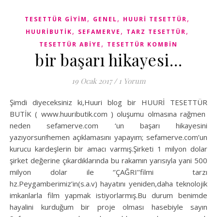
,
,
,
TESETTÜR GIYIM
GENEL
HUURI TESETTÜR
,
,
,
HUURIBUTIK
SEFAMERVE
TARZ TESETTÜR
,
TESETTÜR ABIYE
TESETTÜR KOMBIN
bir başarı hikayesi…
19 Ocak 2017
/
1 Yorum
Şimdi diyeceksiniz ki,Huuri blog bir HUURİ TESETTÜR
BUTİK ( www.huuributik.com ) oluşumu olmasına rağmen
neden sefamerve.com ‘un başarı hikayesini
yazıyorsun!hemen açıklamasını yapayım; sefamerve.com’un
kurucu kardeşlerin bir amacı varmış.Şirketi 1 milyon dolar
şirket değerine çıkardıklarında bu rakamın yarısıyla yani 500
milyon dolar ile ‘’ÇAĞRI’’filmi tarzı
hz.Peygamberimiz’in(s.a.v) hayatını yeniden,daha teknolojik
imkanlarla film yapmak istiyorlarmış.Bu durum benimde
hayalini kurduğum bir proje olması hasebiyle sayın