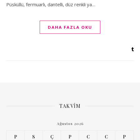
Püsküllü, fermuarlı, dantelli, düz renkli ya…
DAHA FAZLA OKU
TAKVIM
Ağustos 2026
P
S
Ç
P
C
C
P