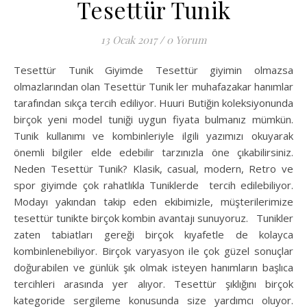
Tesettür Tunik
13 Ocak 2017
/
0 Yorum
Tesettür Tunik Giyimde Tesettür giyimin olmazsa
olmazlarından olan Tesettür Tunik ler muhafazakar hanımlar
tarafından sıkça tercih ediliyor. Huuri Butiğin koleksiyonunda
birçok yeni model tuniği uygun fiyata bulmanız mümkün.
Tunik kullanımı ve kombinleriyle ilgili yazımızı okuyarak
önemli bilgiler elde edebilir tarzınızla öne çıkabilirsiniz.
Neden Tesettür Tunik? Klasik, casual, modern, Retro ve
spor giyimde çok rahatlıkla Tuniklerde tercih edilebiliyor.
Modayı yakından takip eden ekibimizle, müşterilerimize
tesettür tunikte birçok kombin avantajı sunuyoruz. Tunikler
zaten tabiatları gereği birçok kıyafetle de kolayca
kombinlenebiliyor. Birçok varyasyon ile çok güzel sonuçlar
doğurabilen ve günlük şık olmak isteyen hanımların başlıca
tercihleri arasında yer alıyor. Tesettür şıklığını birçok
kategoride sergileme konusunda size yardımcı oluyor.