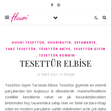
,
,
,
HUURI TESETTÜR
HUURIBUTIK
SEFAMERVE
,
,
TARZ TESETTÜR
TESETTÜR ABIYE
TESETTÜR GIYIM
,
TESETTÜR KOMBIN
TESETTÜR ELBİSE
25 Mart 2017
/
0 Yorum
Tesettür Giyim Tarzında Elbise Tesettür giyimde en önemli
parçalardan biri kuşkusuz ki elbiselerdir. Hanımefendilerin
özellikle kendilerini rahat ve şık hissedebilecekleri
birbirinden hoş tasarımlara sahip olan ve farklı tarzlara hitap
eden en modern parçaların sahibi olabilmeleri artık çok daha