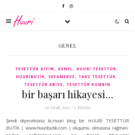
GENEL
,
,
,
TESETTÜR GIYIM
GENEL
HUURI TESETTÜR
,
,
,
HUURIBUTIK
SEFAMERVE
TARZ TESETTÜR
,
TESETTÜR ABIYE
TESETTÜR KOMBIN
bir başarı hikayesi…
19 Ocak 2017
/
1 Yorum
Şimdi diyeceksiniz ki,Huuri blog bir HUURİ TESETTÜR
BUTİK ( www.huuributik.com ) oluşumu olmasına rağmen