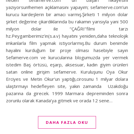
neden sefamerve.com ‘un başarı hikayesini
yazıyorsun!hemen açıklamasını yapayım; sefamerve.com’un
kurucu kardeşlerin bir amacı varmış.Şirketi 1 milyon dolar
şirket değerine çıkardıklarında bu rakamın yarısıyla yani 500
milyon dolar ile ‘’ÇAĞRI’’filmi tarzı
hz.Peygamberimiz’in(s.a.v) hayatını yeniden,daha teknolojik
imkanlarla film yapmak istiyorlarmış.Bu durum benimde
hayalini kurduğum bir proje olması hasebiyle sayın
Sefamerve.com ve kurucularına blogumuzda yer vermek
istedim Baş örtüsü, eşarp, aksesuar, kadın giyim ürünleri
satan online girişim sefamerve. Kuruluşunu Oya Okur
Erciyes ve Metin Okur‘un yaptığı,cirosunu 1 milyar dolara
ulaştırmayı hedefleyen site, yakın zamanda Uzakdoğu
pazarına da girecek. 1999 Marmara depreminden sonra
zorunlu olarak Kanada’ya gitmek ve orada 12 sene…
DAHA FAZLA OKU